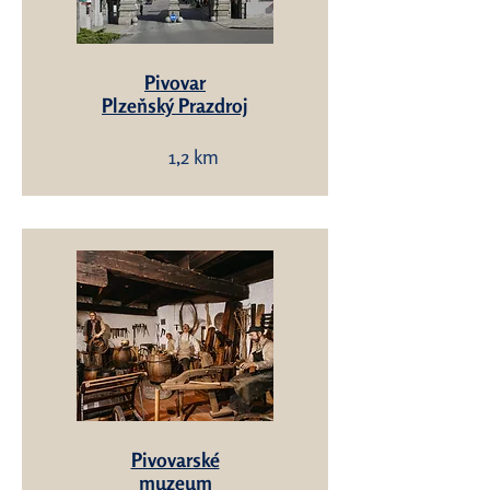
Pivovar
Plzeňský Prazdroj
1,2 km
Pivovarské
muzeum