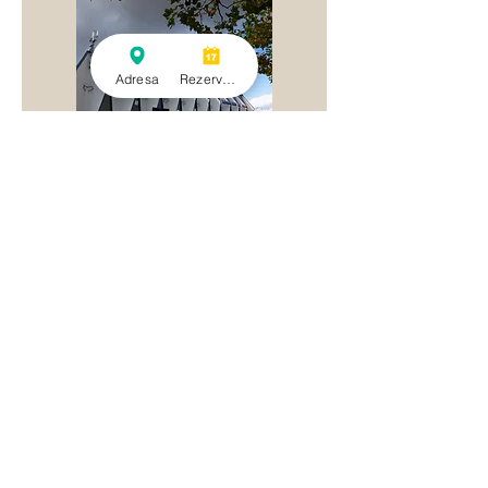
Adresa
Rezervace
HC Škoda Plzeň
LOGSPEED CZ Aréna
0,7 km
Bezobslužné
ubytování na náplavce
v centru Plzně