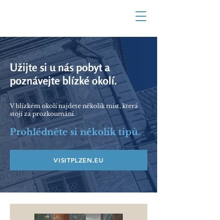
Užijte si u nás pobyt a
poznávejte blízké okolí.
V blízkém okolí najdete několik míst, která
stojí za prozkoumání.
Prohlédněte si několik tipů.
VISITPLZEN.EU