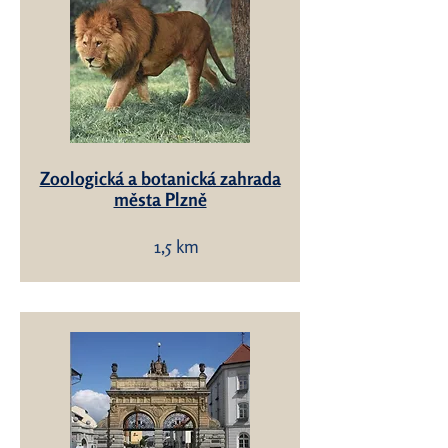
Zoologická a botanická zahrada
města Plzně
1,5 km