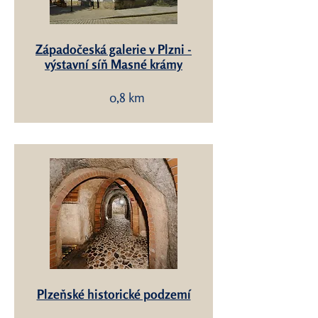
Západočeská galerie v Plzni -
výstavní síň Masné krámy
0,8 km
Plzeňské historické podzemí